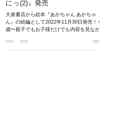
絵本『あかちゃん あかちゃん
にっ(2)』発売
大泉書店から絵本『あかちゃん あかちゃ
ん』の続編として2022年11月30日発売！ 0
歳〜親子でもお子様だけでも内容を見ながら
読んでふれあって楽しめる作品です。前作よ
り少し成長した赤ちゃんのいろんな仕草が楽
しい一冊。 頑丈なボードブックなので破損
しにくい仕様となっております...