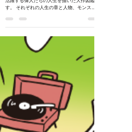
oonotaro
2021年10月13日
読了時間: 1分
キラリモンスター〜ちょっと変
わった偉人伝〜
すべてのイラストを担当しました 15人の今
活躍する偉人たちの人生を描いた大作図鑑で
す。 それぞれの人生の章と人物、モンスタ
ーイラスト盛りだくさんで描かせていただき
ました。 ぜひ、様々な生き方を楽しいエピ
ソードとイラストで御覧ください。 キラリ
モンスター公式ウェブサイト