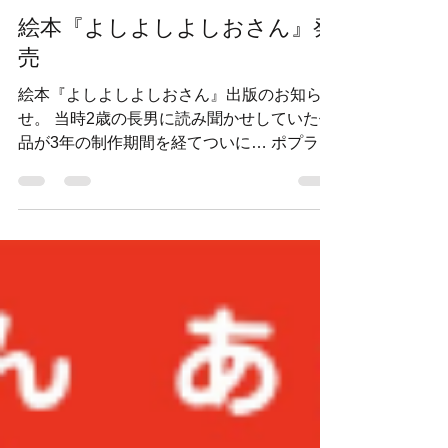
oonotaro
2022年4月9日
読了時間: 1分
絵本『よしよしよしおさん』発
売
絵本『よしよしよしおさん』出版のお知ら
せ。 当時2歳の長男に読み聞かせしていた作
品が3年の制作期間を経てついに… ポプラ社
さんから出版されますっ!!! 『よしよしよしお
さん』Amazon商品ページ 世界のすべてを愛
で、肯定するよしおさんのお話し。 ⠀『あか
ちゃん...